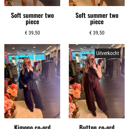
Soft summer two
Soft summer two
piece
piece
€
39,50
€
39,50
Uitverkocht
Kimono co-ord
Button co-ord