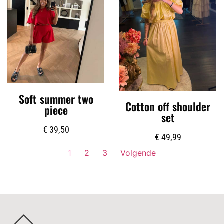
Soft summer two
Cotton off shoulder
piece
set
€
39,50
€
49,99
1
2
3
Volgende