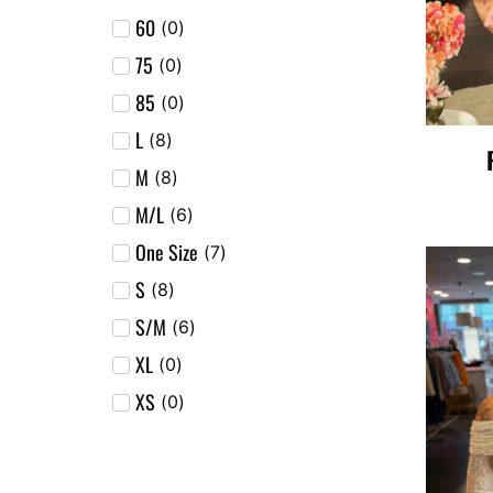
60
(
0
)
75
(
0
)
85
(
0
)
L
(
8
)
M
(
8
)
M/L
(
6
)
One Size
(
7
)
S
(
8
)
S/M
(
6
)
XL
(
0
)
XS
(
0
)