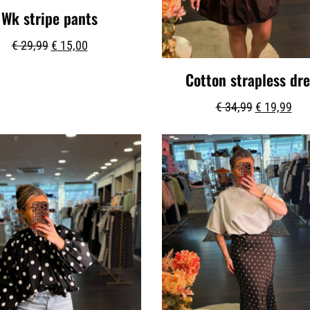
Wk stripe pants
€
29,99
€
15,00
Cotton strapless dre
€
34,99
€
19,99