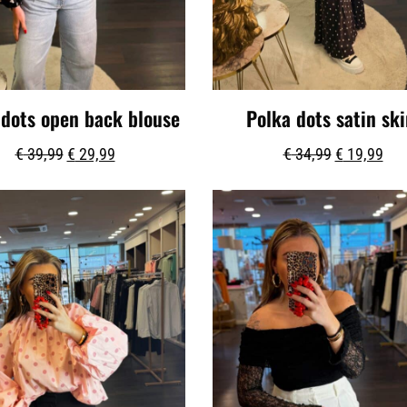
 dots open back blouse
Polka dots satin ski
€
39,99
€
29,99
€
34,99
€
19,99