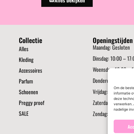
Collectie
Openingstijden
Maandag: Gesloten
Alles
Dinsdag: 10:00 – 17:
Kleding
Woensdag: 10:00 – 1
Accessoires
Donderdag: 10:00 – 
Parfum
Om de beste
Vrijdag: 10:00 – 17:
Schoenen
informatie o
deze techno
Preggy proof
Zaterdag: 10:00 – 17
verwerken. 
nadelige in
SALE
Zondag: Gesloten
Acc