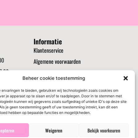
Informatie
Klantenservice
00
Algemene voorwaarden
7:00
Verzenden en routerneren
Beheer cookie toestemming
21:00
Privacybeleid
 ervaringen te bieden, gebruiken wij technologieën zoals cookies om
00
Cookiebeleid (EU)
ver je apparaat op te slaan en/of te raadplegen. Door in te stemmen met
logieën kunnen wij gegevens zoals surfgedrag of unieke ID's op deze site
:00
Als je geen toestemming geeft of uw toestemming intrekt, kan dit een
vloed hebben op bepaalde functies en mogelijkheden.
epteren
Weigeren
Bekijk voorkeuren