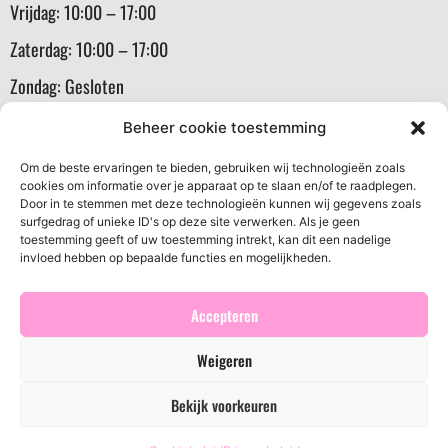
Vrijdag: 10:00 – 17:00
Zaterdag: 10:00 – 17:00
Zondag: Gesloten
Informatie
Beheer cookie toestemming
Klantenservice
Om de beste ervaringen te bieden, gebruiken wij technologieën zoals
cookies om informatie over je apparaat op te slaan en/of te raadplegen.
Algemene voorwaarden
Door in te stemmen met deze technologieën kunnen wij gegevens zoals
surfgedrag of unieke ID's op deze site verwerken. Als je geen
Verzenden en routerneren
toestemming geeft of uw toestemming intrekt, kan dit een nadelige
invloed hebben op bepaalde functies en mogelijkheden.
Privacybeleid
Cookiebeleid (EU)
Accepteren
Weigeren
© 2026 BritsBoutique. Alle rechten voorbehouden
Bekijk voorkeuren
Website ontwikkeld door
Cotive