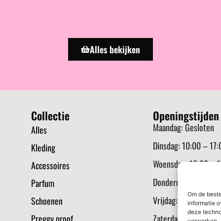
Alles bekijken
Collectie
Openingstijden
Maandag: Gesloten
Alles
Dinsdag: 10:00 – 17:
Kleding
Woensdag: 10:00 – 1
Accessoires
Donderdag: 10:00 – 
Parfum
Om de beste
Vrijdag: 10:00 – 17:
Schoenen
informatie o
deze techno
Preggy proof
Zaterdag: 10:00 – 17
verwerken. 