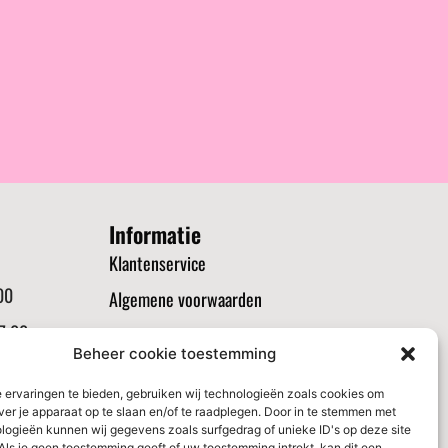
Informatie
Klantenservice
00
Algemene voorwaarden
7:00
Verzenden en routerneren
Beheer cookie toestemming
21:00
Privacybeleid
 ervaringen te bieden, gebruiken wij technologieën zoals cookies om
00
Cookiebeleid (EU)
ver je apparaat op te slaan en/of te raadplegen. Door in te stemmen met
logieën kunnen wij gegevens zoals surfgedrag of unieke ID's op deze site
:00
Als je geen toestemming geeft of uw toestemming intrekt, kan dit een