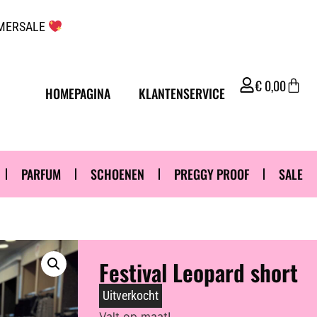
UMMERSALE
€
0,00
HOMEPAGINA
KLANTENSERVICE
PARFUM
SCHOENEN
PREGGY PROOF
SALE
Festival Leopard short
Uitverkocht
Valt op maat!