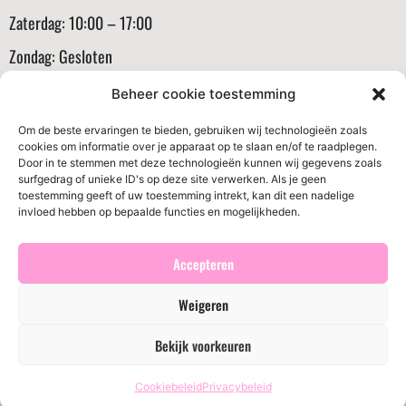
Zaterdag: 10:00 – 17:00
Zondag: Gesloten
Informatie
Beheer cookie toestemming
Klantenservice
Om de beste ervaringen te bieden, gebruiken wij technologieën zoals
cookies om informatie over je apparaat op te slaan en/of te raadplegen.
Algemene voorwaarden
Door in te stemmen met deze technologieën kunnen wij gegevens zoals
surfgedrag of unieke ID's op deze site verwerken. Als je geen
Verzenden en routerneren
toestemming geeft of uw toestemming intrekt, kan dit een nadelige
invloed hebben op bepaalde functies en mogelijkheden.
Privacybeleid
Cookiebeleid (EU)
Accepteren
Weigeren
© 2026 BritsBoutique. Alle rechten voorbehouden
Bekijk voorkeuren
Website ontwikkeld door
Cotive
Cookiebeleid
Privacybeleid