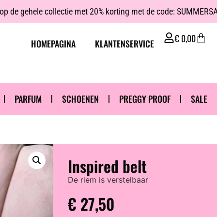
p de gehele collectie met 20% korting met de code: SUMMER
€
0,00
HOMEPAGINA
KLANTENSERVICE
PARFUM
SCHOENEN
PREGGY PROOF
SALE
Inspired belt
De riem is verstelbaar
€
27,50