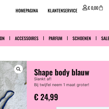
€
0,00
HOMEPAGINA
KLANTENSERVICE
ION
ACCESSOIRES
PARFUM
SCHOENEN
SAL
Shape body blauw
Slankt af!
Bij twijfel neem 1 maat groter!
€
24,99